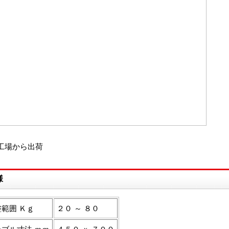
工場から出荷
様
範囲 Ｋｇ
２０ ～ ８０