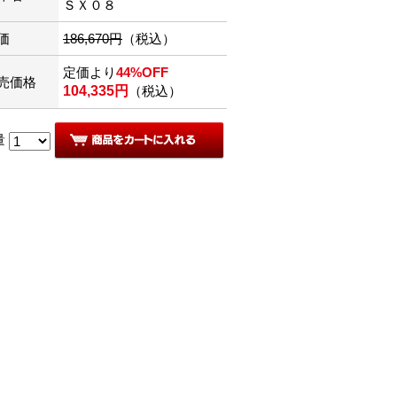
ＳＸ０８
価
186,670円
（税込）
定価より
44%OFF
売価格
104,335円
（税込）
量