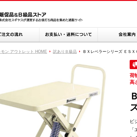
ビシャモン ショッピング
ご注文の流れ
お支払い・送料に
amon 商品案内
モン アウトレット HOME
訳ありＢ級品
ＢＸレベラーシリーズ ＥＳＸ
荷
高
ピングガイド
ビ
「