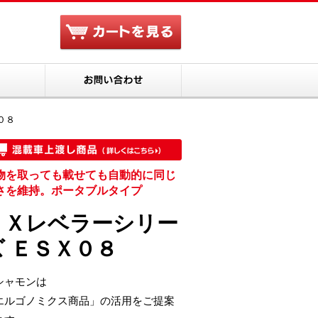
サイト 株式会社スギヤスが運営するお値打ち商品を集めた通販サ
カートを見る
ついて
会社案内
お問い合わせ
０８
物を取っても載せても自動的に同じ
さを維持。ポータブルタイプ
ＢＸレベラーシリー
ズ ＥＳＸ０８
シャモンは
エルゴノミクス商品」の活用をご提案