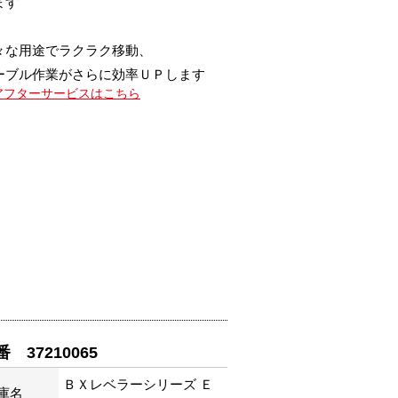
ます
々な用途でラクラク移動、
ーブル作業がさらに効率ＵＰします
アフターサービスはこちら
番 37210065
ＢＸレベラーシリーズ Ｅ
庫名