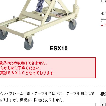
し
様
テ
→
B級品のため改造はできません。
らかじめご了承ください。
写真はＥＳＸ１０となっております
ドル・フレーム下部・テーブル角にキズ、テーブル側面に変
機
ありますが、機能的に問題はありません。
在